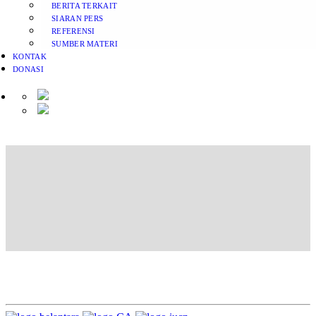
BERITA TERKAIT
SIARAN PERS
REFERENSI
SUMBER MATERI
KONTAK
DONASI