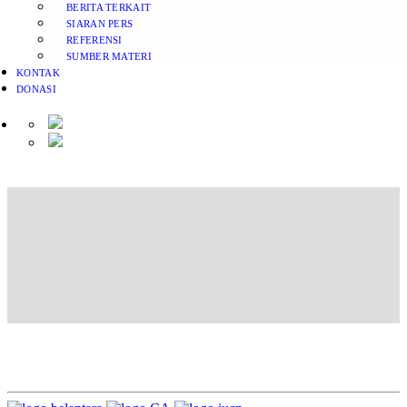
BERITA TERKAIT
SIARAN PERS
REFERENSI
SUMBER MATERI
KONTAK
DONASI