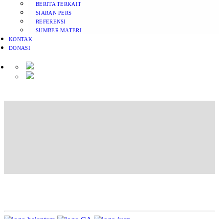
BERITA TERKAIT
SIARAN PERS
REFERENSI
SUMBER MATERI
KONTAK
DONASI