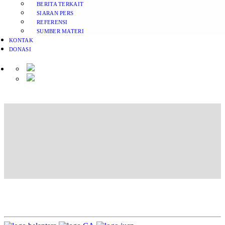
BERITA TERKAIT
SIARAN PERS
REFERENSI
SUMBER MATERI
KONTAK
DONASI