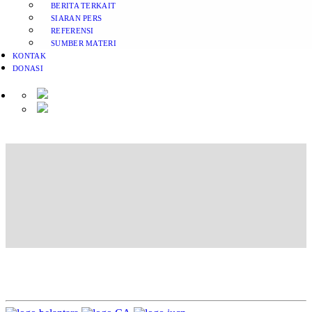
BERITA TERKAIT
SIARAN PERS
REFERENSI
SUMBER MATERI
KONTAK
DONASI