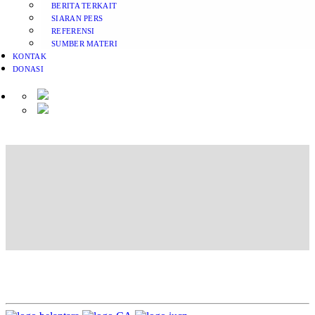
BERITA TERKAIT
SIARAN PERS
REFERENSI
SUMBER MATERI
KONTAK
DONASI