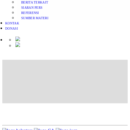
BERITA TERKAIT
SIARAN PERS
REFERENSI
SUMBER MATERI
KONTAK
DONASI