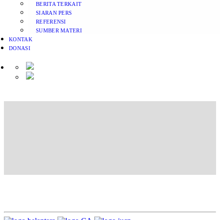
BERITA TERKAIT
SIARAN PERS
REFERENSI
SUMBER MATERI
KONTAK
DONASI