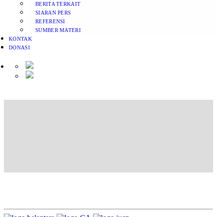
BERITA TERKAIT
SIARAN PERS
REFERENSI
SUMBER MATERI
KONTAK
DONASI