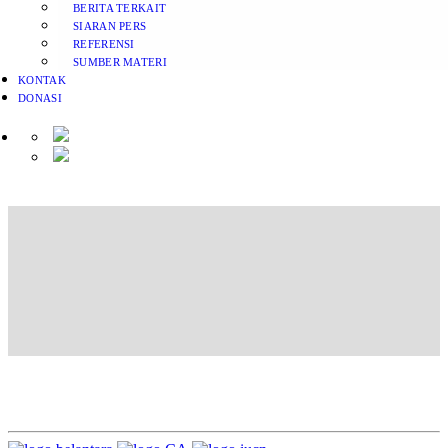
BERITA TERKAIT
SIARAN PERS
REFERENSI
SUMBER MATERI
KONTAK
DONASI