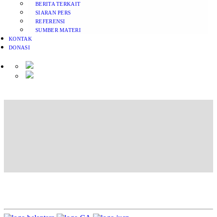
BERITA TERKAIT
SIARAN PERS
REFERENSI
SUMBER MATERI
KONTAK
DONASI