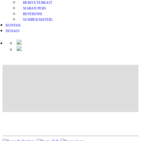
BERITA TERKAIT
SIARAN PERS
REFERENSI
SUMBER MATERI
KONTAK
DONASI