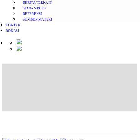
BERITA TERKAIT
SIARAN PERS
REFERENSI
SUMBER MATERI
KONTAK
DONASI