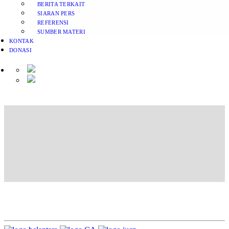
BERITA TERKAIT
SIARAN PERS
REFERENSI
SUMBER MATERI
KONTAK
DONASI