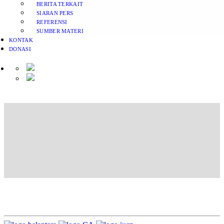
BERITA TERKAIT
SIARAN PERS
REFERENSI
SUMBER MATERI
KONTAK
DONASI