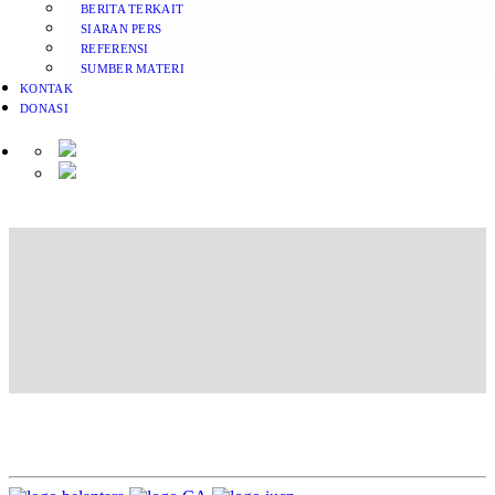
BERITA TERKAIT
SIARAN PERS
REFERENSI
SUMBER MATERI
KONTAK
DONASI