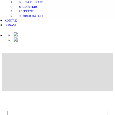
BERITA TERKAIT
SIARAN PERS
REFERENSI
SUMBER MATERI
KONTAK
DONASI