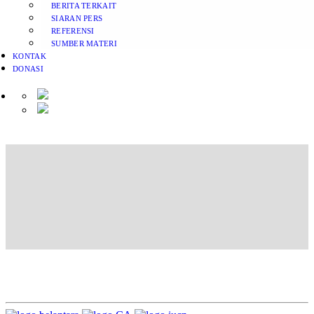
BERITA TERKAIT
SIARAN PERS
REFERENSI
SUMBER MATERI
KONTAK
DONASI