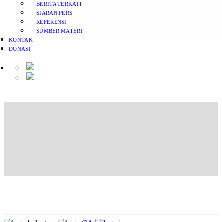
BERITA TERKAIT
SIARAN PERS
REFERENSI
SUMBER MATERI
KONTAK
DONASI