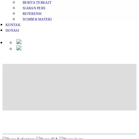
BERITA TERKAIT
SIARAN PERS
REFERENSI
SUMBER MATERI
KONTAK
DONASI