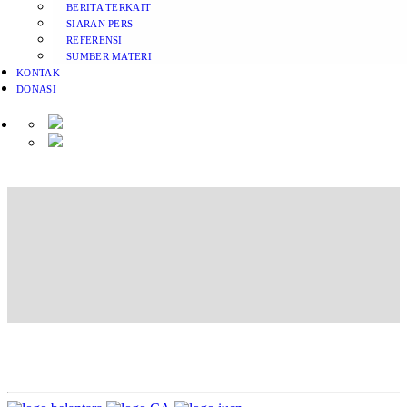
BERITA TERKAIT
SIARAN PERS
REFERENSI
SUMBER MATERI
KONTAK
DONASI