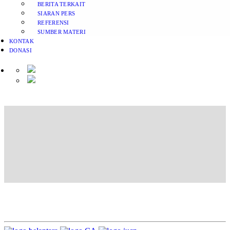
BERITA TERKAIT
SIARAN PERS
REFERENSI
SUMBER MATERI
KONTAK
DONASI