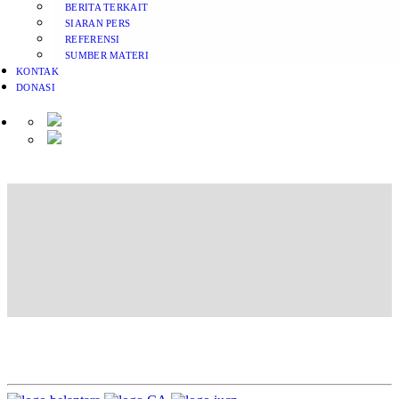
BERITA TERKAIT
SIARAN PERS
REFERENSI
SUMBER MATERI
KONTAK
DONASI