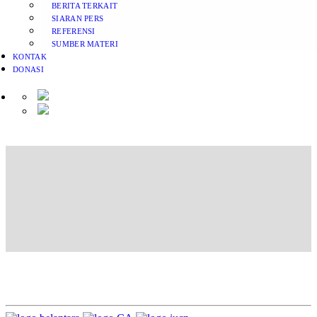
BERITA TERKAIT
SIARAN PERS
REFERENSI
SUMBER MATERI
KONTAK
DONASI