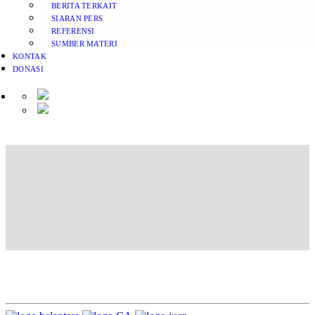
BERITA TERKAIT
SIARAN PERS
REFERENSI
SUMBER MATERI
KONTAK
DONASI