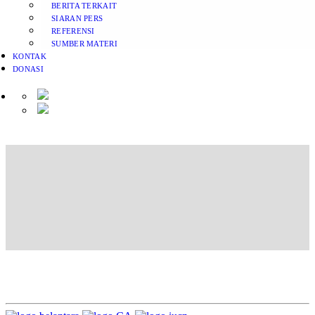
BERITA TERKAIT
SIARAN PERS
REFERENSI
SUMBER MATERI
KONTAK
DONASI