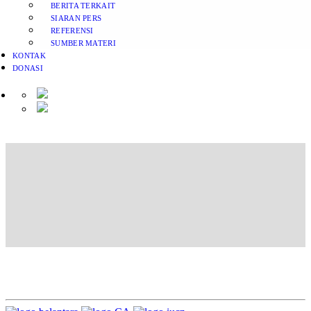
BERITA TERKAIT
SIARAN PERS
REFERENSI
SUMBER MATERI
KONTAK
DONASI