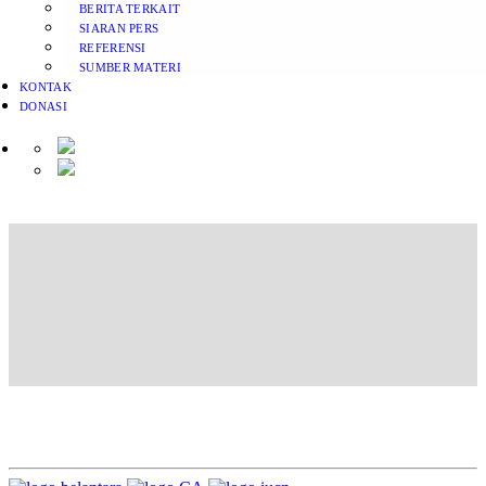
BERITA TERKAIT
SIARAN PERS
REFERENSI
SUMBER MATERI
KONTAK
DONASI