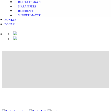
BERITA TERKAIT
SIARAN PERS
REFERENSI
SUMBER MATERI
KONTAK
DONASI