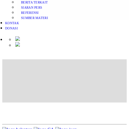
BERITA TERKAIT
SIARAN PERS
REFERENSI
SUMBER MATERI
KONTAK
DONASI