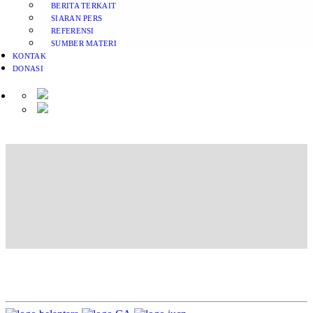
BERITA TERKAIT
SIARAN PERS
REFERENSI
SUMBER MATERI
KONTAK
DONASI