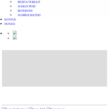
BERITA TERKAIT
SIARAN PERS
REFERENSI
SUMBER MATERI
KONTAK
DONASI