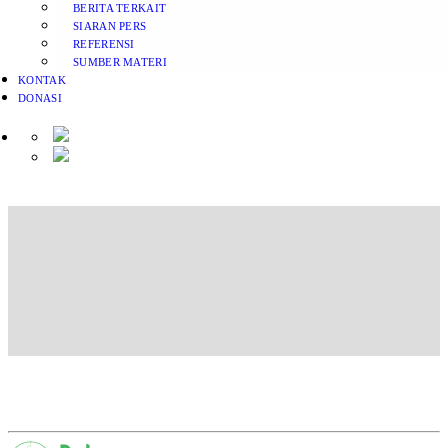
BERITA TERKAIT
SIARAN PERS
REFERENSI
SUMBER MATERI
KONTAK
DONASI