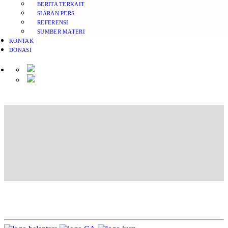
BERITA TERKAIT
SIARAN PERS
REFERENSI
SUMBER MATERI
KONTAK
DONASI