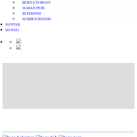
BERITA TERKAIT
SIARAN PERS
REFERENSI
SUMBER MATERI
KONTAK
DONASI