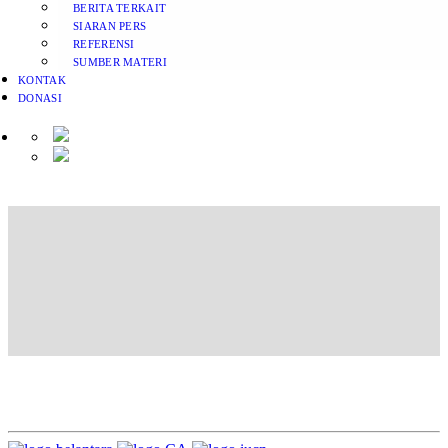
BERITA TERKAIT
SIARAN PERS
REFERENSI
SUMBER MATERI
KONTAK
DONASI