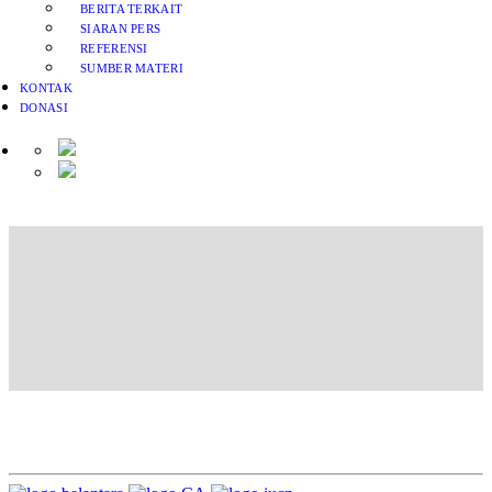
BERITA TERKAIT
SIARAN PERS
REFERENSI
SUMBER MATERI
KONTAK
DONASI