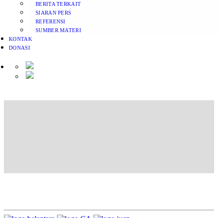
BERITA TERKAIT
SIARAN PERS
REFERENSI
SUMBER MATERI
KONTAK
DONASI