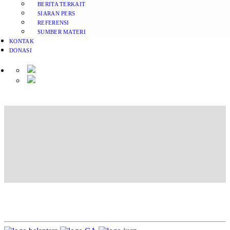
BERITA TERKAIT
SIARAN PERS
REFERENSI
SUMBER MATERI
KONTAK
DONASI