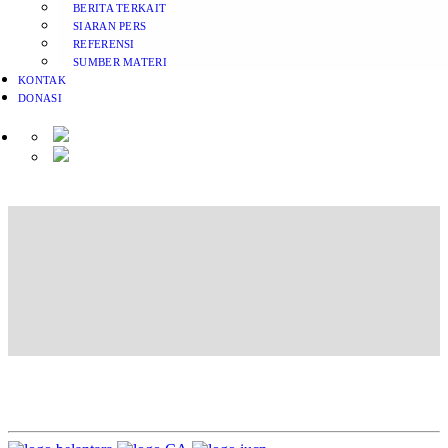
BERITA TERKAIT
SIARAN PERS
REFERENSI
SUMBER MATERI
KONTAK
DONASI