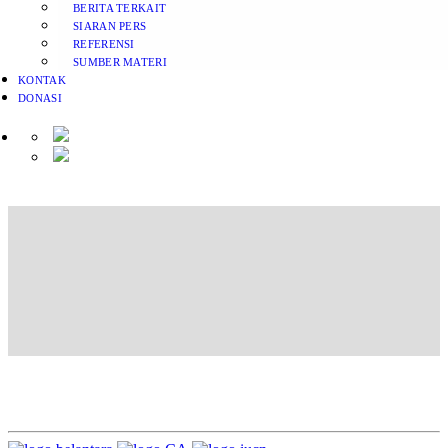
BERITA TERKAIT
SIARAN PERS
REFERENSI
SUMBER MATERI
KONTAK
DONASI