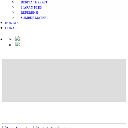
BERITA TERKAIT
SIARAN PERS
REFERENSI
SUMBER MATERI
KONTAK
DONASI