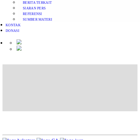
BERITA TERKAIT
SIARAN PERS
REFERENSI
SUMBER MATERI
KONTAK
DONASI