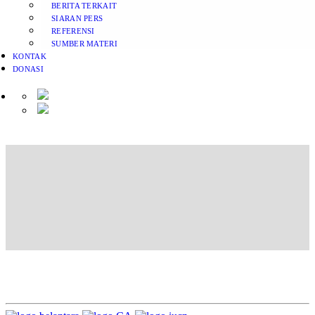
BERITA TERKAIT
SIARAN PERS
REFERENSI
SUMBER MATERI
KONTAK
DONASI