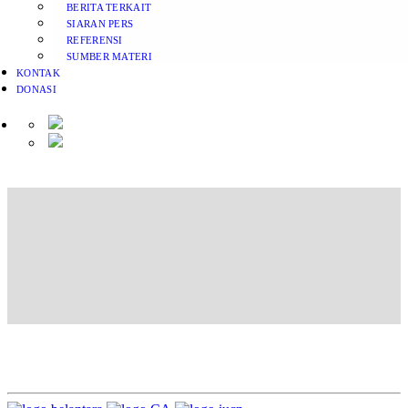
BERITA TERKAIT
SIARAN PERS
REFERENSI
SUMBER MATERI
KONTAK
DONASI