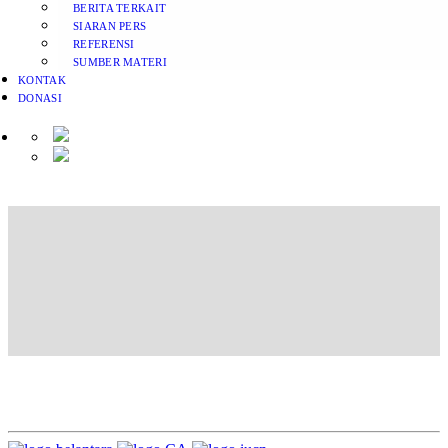
BERITA TERKAIT
SIARAN PERS
REFERENSI
SUMBER MATERI
KONTAK
DONASI