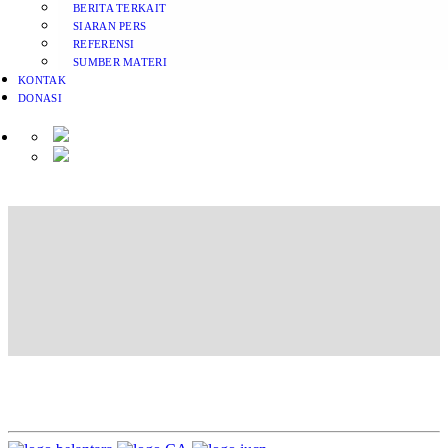
BERITA TERKAIT
SIARAN PERS
REFERENSI
SUMBER MATERI
KONTAK
DONASI