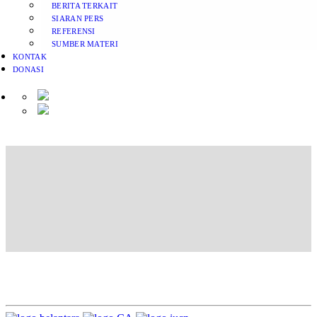
BERITA TERKAIT
SIARAN PERS
REFERENSI
SUMBER MATERI
KONTAK
DONASI