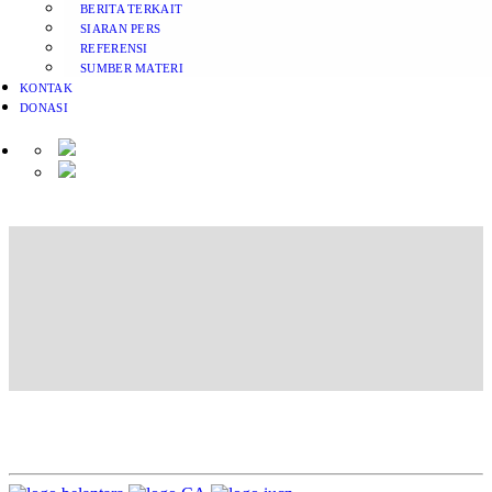
BERITA TERKAIT
SIARAN PERS
REFERENSI
SUMBER MATERI
KONTAK
DONASI