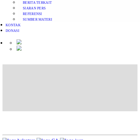
BERITA TERKAIT
SIARAN PERS
REFERENSI
SUMBER MATERI
KONTAK
DONASI